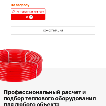
По запросу
П
Мгновенный кеш-бэк
+ 0
?
КОНСУЛЬТАЦИЯ
Профессиональный расчет и
подбор теплового оборудования
для любого объекта