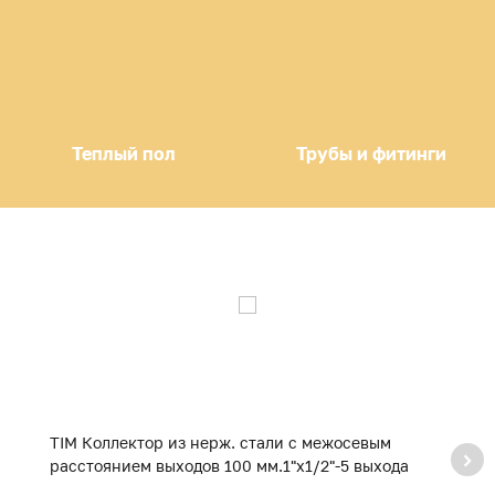
Теплый пол
Трубы и фитинги
TIM Коллектор из нерж. стали с межосевым
ZE
расстоянием выходов 100 мм.1"х1/2"-5 выхода
в
с