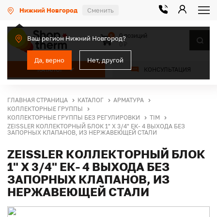
Нижний Новгород
Сменить
0 позиций
0
Ваш регион Нижний Новгород?
0 ₽
Да, верно
Нет, другой
КАТАЛОГ
КОНСУЛЬТАЦИЯ
ГЛАВНАЯ СТРАНИЦА
КАТАЛОГ
АРМАТУРА
КОЛЛЕКТОРНЫЕ ГРУППЫ
КОЛЛЕКТОРНЫЕ ГРУППЫ БЕЗ РЕГУЛИРОВКИ
TIM
ZEISSLER КОЛЛЕКТОРНЫЙ БЛОК 1" Х 3/4" ЕК- 4 ВЫХОДА БЕЗ
ЗАПОРНЫХ КЛАПАНОВ, ИЗ НЕРЖАВЕЮЩЕЙ СТАЛИ
ZEISSLER КОЛЛЕКТОРНЫЙ БЛОК
1" Х 3/4" ЕК- 4 ВЫХОДА БЕЗ
ЗАПОРНЫХ КЛАПАНОВ, ИЗ
НЕРЖАВЕЮЩЕЙ СТАЛИ