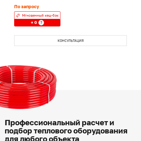
По запросу
П
Мгновенный кеш-бэк
+ 0
?
КОНСУЛЬТАЦИЯ
Профессиональный расчет и
подбор теплового оборудования
для любого объекта