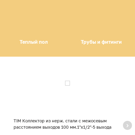
Теплый пол
Трубы и фитинги
TIM Коллектор из нерж. стали с межосевым
ZE
расстоянием выходов 100 мм.1"х1/2"-5 выхода
в
с