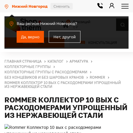
Нижний Новгород
Сменить
0 позиций
0
Ваш регион Нижний Новгород?
0 ₽
Да, верно
Нет, другой
КАТАЛОГ
КОНСУЛЬТАЦИЯ
ГЛАВНАЯ СТРАНИЦА
КАТАЛОГ
АРМАТУРА
КОЛЛЕКТОРНЫЕ ГРУППЫ
КОЛЛЕКТОРНЫЕ ГРУППЫ С РАСХОДОМЕРАМИ
БЕЗ КОНЦЕВИКОВ И БЕЗ ШАРОВЫХ КРАНОВ
ROMMER
ROMMER КОЛЛЕКТОР 10 ВЫХ С РАСХОДОМЕРАМИ УПРОЩЕННЫЙ
ИЗ НЕРЖАВЕЮЩЕЙ СТАЛИ
ROMMER КОЛЛЕКТОР 10 ВЫХ С
РАСХОДОМЕРАМИ УПРОЩЕННЫЙ
ИЗ НЕРЖАВЕЮЩЕЙ СТАЛИ