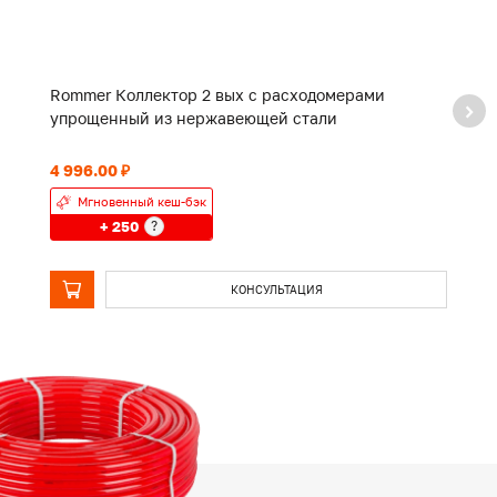
Rommer Коллектор 2 вых с расходомерами
R
упрощенный из нержавеющей стали
у
4 996.00 ₽
6 
Мгновенный кеш-бэк
+ 250
?
КОНСУЛЬТАЦИЯ