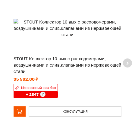
STOUT Коллектор 10 вых с расходомерами,
S
воздушниками и слив.клапанами из нержавеющей
в
стали
с
35 592.00 ₽
42
Мгновенный кеш-бэк
+ 2847
?
КОНСУЛЬТАЦИЯ