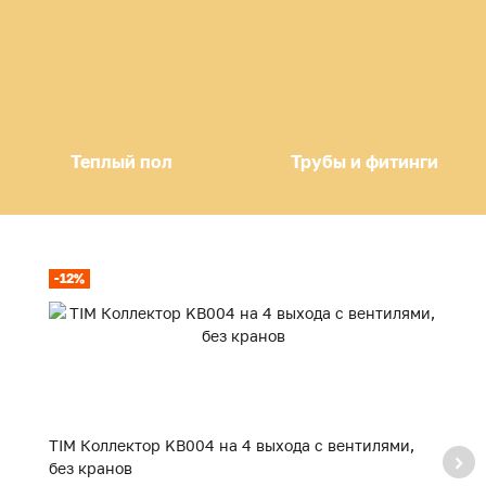
Теплый пол
Трубы и фитинги
-12%
-
TIM Коллектор KB004 на 4 выхода с вентилями,
T
без кранов
б