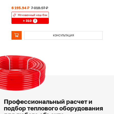
6 195.94 ₽
7 018.97 ₽
7 
Мгновенный кеш-бэк
+ 310
?
КОНСУЛЬТАЦИЯ
Профессиональный расчет и
подбор теплового оборудования