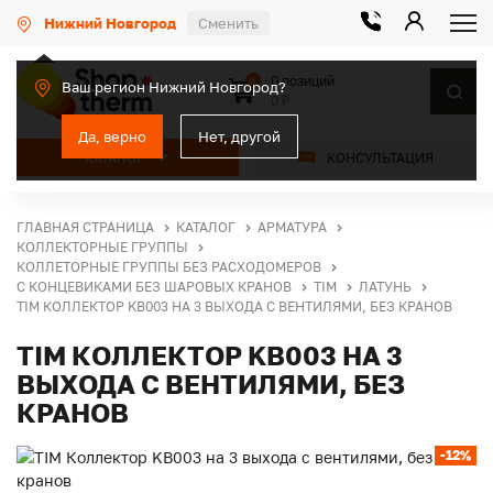
Нижний Новгород
Сменить
0 позиций
0
Ваш регион Нижний Новгород?
0 ₽
Да, верно
Нет, другой
КАТАЛОГ
КОНСУЛЬТАЦИЯ
ГЛАВНАЯ СТРАНИЦА
КАТАЛОГ
АРМАТУРА
КОЛЛЕКТОРНЫЕ ГРУППЫ
КОЛЛЕТОРНЫЕ ГРУППЫ БЕЗ РАСХОДОМЕРОВ
С КОНЦЕВИКАМИ БЕЗ ШАРОВЫХ КРАНОВ
TIM
ЛАТУНЬ
TIM КОЛЛЕКТОР KB003 НА 3 ВЫХОДА С ВЕНТИЛЯМИ, БЕЗ КРАНОВ
TIM КОЛЛЕКТОР KB003 НА 3
ВЫХОДА С ВЕНТИЛЯМИ, БЕЗ
КРАНОВ
-12%