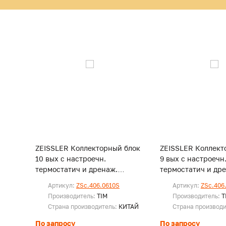
ZEISSLER Коллекторный блок
ZEISSLER Коллект
10 вых с настроечн.
9 вых с настроечн
термостатич и дренаж.
термостатич и др
клапанами и воздухоотвод
клапанами и возд
Артикул:
ZSc.406.0610S
Артикул:
ZSc.406
нерж.
нерж.ст
Производитель:
TIM
Производитель:
T
Страна производитель:
КИТАЙ
Страна производ
По запросу
По запросу