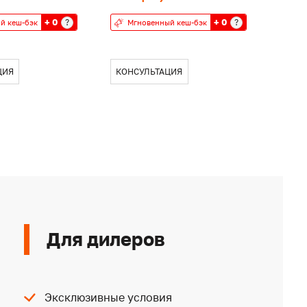
+ 0
+ 0
?
?
й кеш-бэк
Мгновенный кеш-бэк
Мг
ЦИЯ
КОНСУЛЬТАЦИЯ
КОН
Для дилеров
Эксклюзивные условия