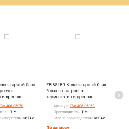
оллекторный блок
ZEISSLER Коллекторный блок
ZEISS
троечн.
6 вых с настроечн.
5 вых
 и дренаж.
термостатич и дренаж.
термо
и воздухоотвод
клапанами и воздухоотвод
клапа
ZSc.406.0607S
Артикул:
ZSc.406.0606S
Ар
нерж.ст
нерж.
итель:
TIM
Производитель:
TIM
Пр
оизводитель:
КИТАЙ
Страна производитель:
КИТАЙ
Ст
По запросу
По за