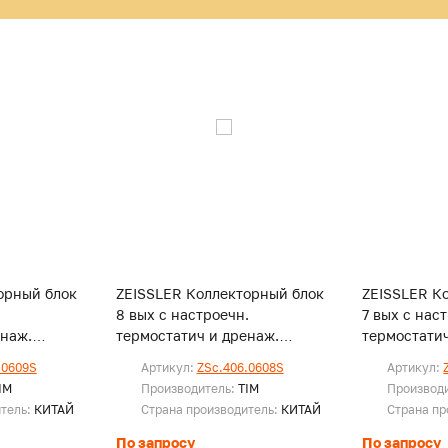
орный блок
ZEISSLER Коллекторный блок
ZEISSLER К
.
8 вых с настроечн.
7 вых с нас
енаж.
термостатич и дренаж.
термостатич
ухоотвод
клапанами и воздухоотвод
клапанами 
.0609S
Артикул:
ZSc.406.0608S
Артикул:
нерж.ст
нерж.ст
IM
Производитель:
TIM
Производ
итель:
КИТАЙ
Страна производитель:
КИТАЙ
Страна пр
По запросу
По запросу