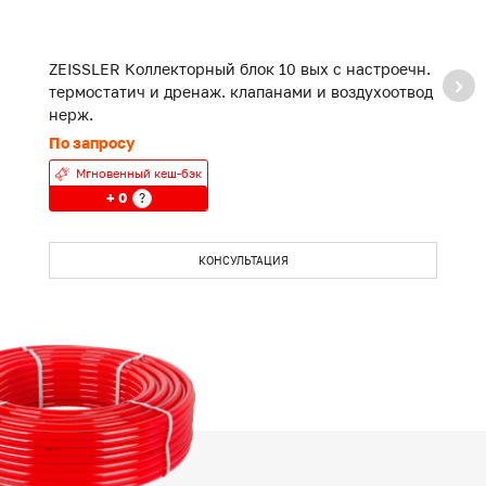
ZEISSLER Коллекторный блок 10 вых с настроечн.
Z
термостатич и дренаж. клапанами и воздухоотвод
т
нерж.
н
По запросу
П
Мгновенный кеш-бэк
+ 0
?
КОНСУЛЬТАЦИЯ