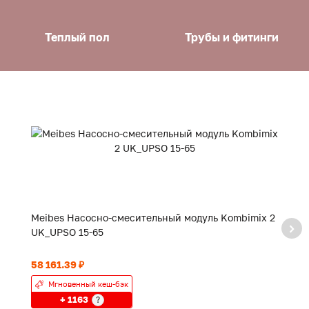
Теплый пол
Трубы и фитинги
Meibes Насосно-смесительный модуль Kombimix 2
M
UK_UPSO 15-65
де
58 161.39 ₽
42
Мгновенный кеш-бэк
+ 1163
?