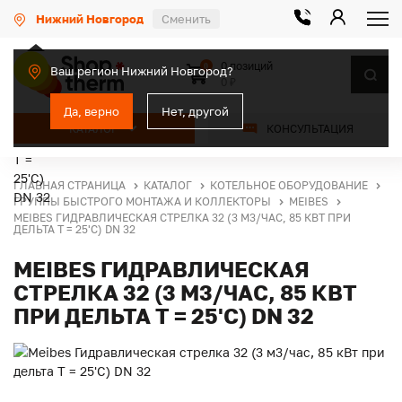
Нижний Новгород
Сменить
0 позиций
0
Ваш регион Нижний Новгород?
0 ₽
Да, верно
Нет, другой
КАТАЛОГ
КОНСУЛЬТАЦИЯ
ГЛАВНАЯ СТРАНИЦА
КАТАЛОГ
КОТЕЛЬНОЕ ОБОРУДОВАНИЕ
ГРУППЫ БЫСТРОГО МОНТАЖА И КОЛЛЕКТОРЫ
MEIBES
MEIBES ГИДРАВЛИЧЕСКАЯ СТРЕЛКА 32 (3 М3/ЧАС, 85 КВТ ПРИ
ДЕЛЬТА Т = 25'C) DN 32
MEIBES ГИДРАВЛИЧЕСКАЯ
СТРЕЛКА 32 (3 М3/ЧАС, 85 КВТ
ПРИ ДЕЛЬТА Т = 25'C) DN 32