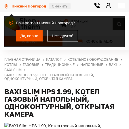
Нижний Новгород
Сменить
0 позиций
0
Ваш регион Нижний Новгород?
0 ₽
Да, верно
Нет, другой
КАТАЛОГ
КОНСУЛЬТАЦИЯ
ГЛАВНАЯ СТРАНИЦА
КАТАЛОГ
КОТЕЛЬНОЕ ОБОРУДОВАНИЕ
КОТЛЫ
ГАЗОВЫЕ
ТРАДИЦИОННЫЕ
НАПОЛЬНЫЕ
BAXI
BAXI SLIM
BAXI SLIM HPS 1.99, КОТЕЛ ГАЗОВЫЙ НАПОЛЬНЫЙ,
ОДНОКОНТУРНЫЙ, ОТКРЫТАЯ КАМЕРА
BAXI SLIM HPS 1.99, КОТЕЛ
ГАЗОВЫЙ НАПОЛЬНЫЙ,
ОДНОКОНТУРНЫЙ, ОТКРЫТАЯ
КАМЕРА