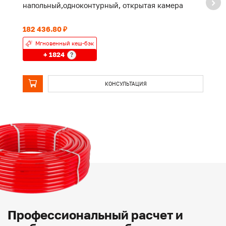
напольный,одноконтурный, открытая камера
о
182 436.80 ₽
19
Мгновенный кеш-бэк
+ 1824
?
КОНСУЛЬТАЦИЯ
Профессиональный расчет и