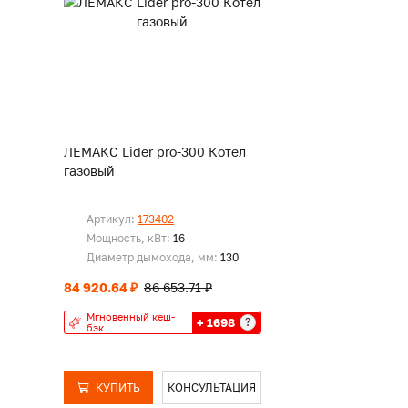
ЛЕМАКС Lider pro-300 Котел
газовый
Артикул:
173402
Мощность, кВт:
16
Диаметр дымохода, мм:
130
84 920.64 ₽
86 653.71 ₽
Мгновенный кеш-
+ 1698
?
бэк
КУПИТЬ
КОНСУЛЬТАЦИЯ