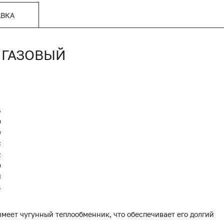
АВКА
Л ГАЗОВЫЙ
5
0
9
С
2
0
Я
4
имеет чугунный теплообменник, что обеспечивает его долгий