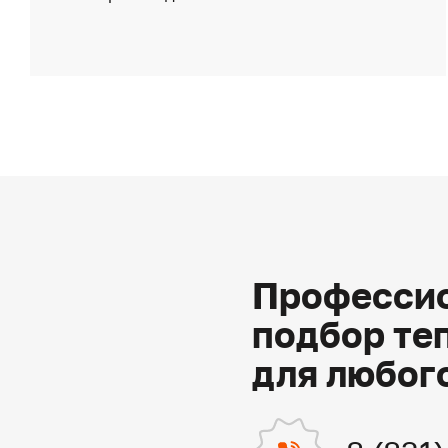
Профессио
подбор те
для любог