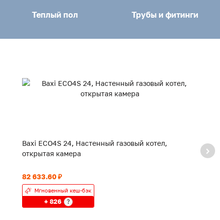
Теплый пол
Трубы и фитинги
Baxi ECO4S 24, Настенный газовый котел,
Ba
открытая камера
з
82 633.60 ₽
85
Мгновенный кеш-бэк
+ 826
?