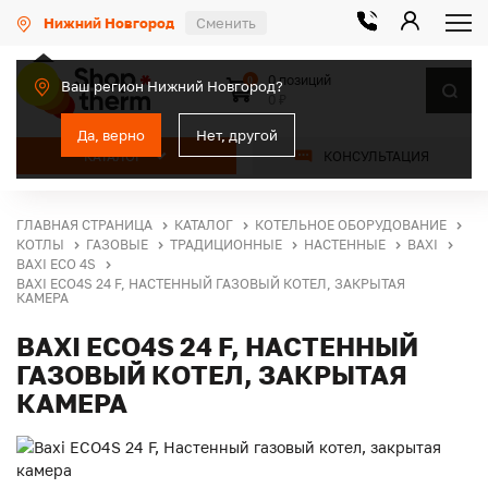
Нижний Новгород
Сменить
0 позиций
0
Ваш регион Нижний Новгород?
0 ₽
Да, верно
Нет, другой
КАТАЛОГ
КОНСУЛЬТАЦИЯ
ГЛАВНАЯ СТРАНИЦА
КАТАЛОГ
КОТЕЛЬНОЕ ОБОРУДОВАНИЕ
КОТЛЫ
ГАЗОВЫЕ
ТРАДИЦИОННЫЕ
НАСТЕННЫЕ
BAXI
BAXI ECO 4S
BAXI ECO4S 24 F, НАСТЕННЫЙ ГАЗОВЫЙ КОТЕЛ, ЗАКРЫТАЯ
КАМЕРА
BAXI ECO4S 24 F, НАСТЕННЫЙ
ГАЗОВЫЙ КОТЕЛ, ЗАКРЫТАЯ
КАМЕРА