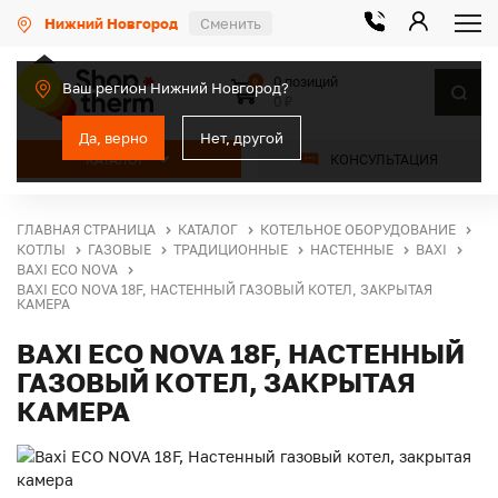
Нижний Новгород
Сменить
0 позиций
0
Ваш регион Нижний Новгород?
0 ₽
Да, верно
Нет, другой
КАТАЛОГ
КОНСУЛЬТАЦИЯ
ГЛАВНАЯ СТРАНИЦА
КАТАЛОГ
КОТЕЛЬНОЕ ОБОРУДОВАНИЕ
КОТЛЫ
ГАЗОВЫЕ
ТРАДИЦИОННЫЕ
НАСТЕННЫЕ
BAXI
BAXI ECO NOVA
BAXI ECO NOVA 18F, НАСТЕННЫЙ ГАЗОВЫЙ КОТЕЛ, ЗАКРЫТАЯ
КАМЕРА
BAXI ECO NOVA 18F, НАСТЕННЫЙ
ГАЗОВЫЙ КОТЕЛ, ЗАКРЫТАЯ
КАМЕРА