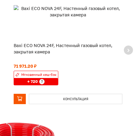
Baxi ECO NOVA 24F, Настенный газовый котел,
B
закрытая камера
з
71 971.20 ₽
70
Мгновенный кеш-бэк
+ 720
?
КОНСУЛЬТАЦИЯ