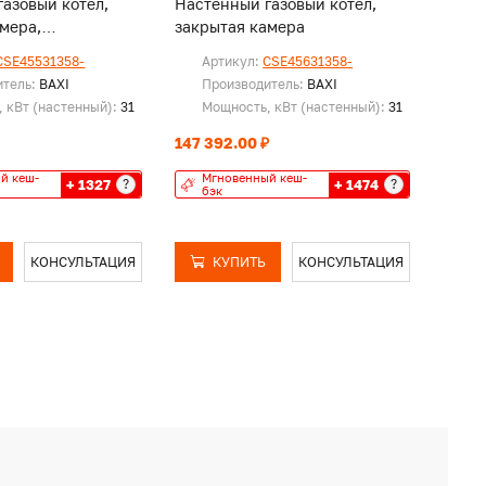
азовый котел,
Настенный газовый котел,
мера,
закрытая камера
ный
CSE45531358-
Артикул:
CSE45631358-
итель:
BAXI
Производитель:
BAXI
 кВт (настенный):
31
Мощность, кВт (настенный):
31
147 392.00 ₽
й кеш-
Мгновенный кеш-
+ 1327
+ 1474
?
?
бэк
КОНСУЛЬТАЦИЯ
КУПИТЬ
КОНСУЛЬТАЦИЯ