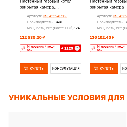
Настенный газовый котел,
Настенный газовы
закрытая камера,
закрытая камера
одноконтурный
Артикул:
CSE45524358-
Артикул:
CSE4562
Производитель:
BAXI
Производитель:
B
Мощность, кВт (настенный):
24
Мощность, кВт (н
122 539.20 ₽
136 102.40 ₽
Мгновенный кеш-
Мгновенный кеш-
+ 1225
?
бэк
бэк
КУПИТЬ
КОНСУЛЬТАЦИЯ
КУПИТЬ
КО
УНИКАЛЬНЫЕ УСЛОВИЯ ДЛЯ