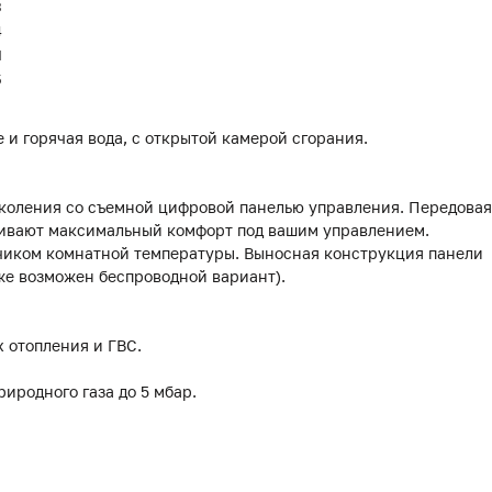
3
4
Я
5
е и горячая вода, с открытой камерой сгорания.
околения со съемной цифровой панелью управления. Передовая
чивают максимальный комфорт под вашим управлением.
чиком комнатной температуры. Выносная конструкция панели
кже возможен беспроводной вариант).
 отопления и ГВС.
иродного газа до 5 мбар.