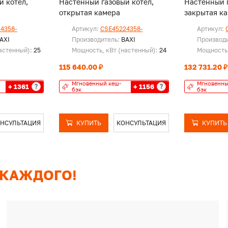
й котел,
Настенный газовый котел,
Настенный г
открытая камера
закрытая ка
одноконтур
4358-
Артикул:
CSE45224358-
Артикул:
AXI
Производитель:
BAXI
Производ
астенный):
25
Мощность, кВт (настенный):
24
Мощность,
115 640.00 ₽
132 731.20 ₽
Мгновенный кеш-
Мгновенны
+ 1361
+ 1156
?
?
бэк
бэк
НСУЛЬТАЦИЯ
КУПИТЬ
КОНСУЛЬТАЦИЯ
КУПИТЬ
 КАЖДОГО!