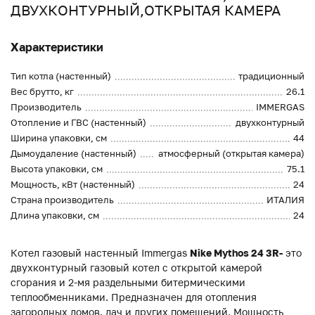
ДВУХКОНТУРНЫЙ,ОТКРЫТАЯ КАМЕРА
Характеристики
Тип котла (настенный)
традиционный
Вес брутто, кг
26.1
Производитель
IMMERGAS
Отопление и ГВС (настенный)
двухконтурный
Ширина упаковки, см
44
Дымоудаление (настенный)
атмосферный (открытая камера)
Высота упаковки, см
75.1
Мощность, кВт (настенный)
24
Страна производитель
ИТАЛИЯ
Длина упаковки, см
24
Котел газовый настенный Immergas
Nike Mythos 24 3R-
это
двухконтурный газовый котел с открытой камерой
сгорания и 2-мя раздельными битермическими
теплообменниками. Предназначен для отопления
загородных домов, дач и других помещений. Мощность