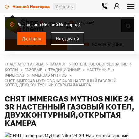
Нижний Новгород
Сменить
0 позиций
0
Ваш регион Нижний Новгород?
0 ₽
Да, верно
Нет, другой
КАТАЛОГ
КОНСУЛЬТАЦИЯ
ГЛАВНАЯ СТРАНИЦА
КАТАЛОГ
КОТЕЛЬНОЕ ОБОРУДОВАНИЕ
КОТЛЫ
ГАЗОВЫЕ
ТРАДИЦИОННЫЕ
НАСТЕННЫЕ
IMMERGAS
IMMERGAS MYTHOS
СНЯТ IMMERGAS MYTHOS NIKE 24 3R НАСТЕННЫЙ ГАЗОВЫЙ
КОТЕЛ, ДВУХКОНТУРНЫЙ,ОТКРЫТАЯ КАМЕРА
СНЯТ IMMERGAS MYTHOS NIKE 24
3R НАСТЕННЫЙ ГАЗОВЫЙ КОТЕЛ,
ДВУХКОНТУРНЫЙ,ОТКРЫТАЯ
КАМЕРА