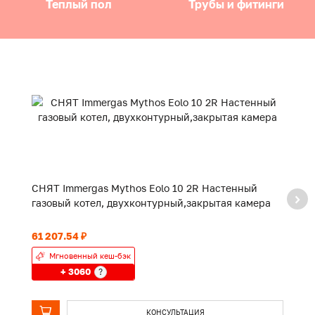
Теплый пол
Трубы и фитинги
СНЯТ Immergas Mythos Eolo 10 2R Настенный
С
газовый котел, двухконтурный,закрытая камера
г
61 207.54 ₽
61
Мгновенный кеш-бэк
+ 3060
?
КОНСУЛЬТАЦИЯ