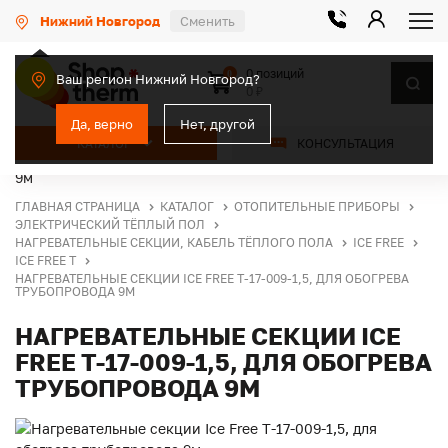
Нижний Новгород
Сменить
0 позиций
0
Ваш регион Нижний Новгород?
0 ₽
Да, верно
Нет, другой
КАТАЛОГ
КОНСУЛЬТАЦИЯ
ГЛАВНАЯ СТРАНИЦА
КАТАЛОГ
ОТОПИТЕЛЬНЫЕ ПРИБОРЫ
ЭЛЕКТРИЧЕСКИЙ ТЁПЛЫЙ ПОЛ
НАГРЕВАТЕЛЬНЫЕ СЕКЦИИ, КАБЕЛЬ ТЁПЛОГО ПОЛА
ICE FREE
ICE FREE T
НАГРЕВАТЕЛЬНЫЕ СЕКЦИИ ICE FREE Т-17-009-1,5, ДЛЯ ОБОГРЕВА
ТРУБОПРОВОДА 9М
НАГРЕВАТЕЛЬНЫЕ СЕКЦИИ ICE
FREE Т-17-009-1,5, ДЛЯ ОБОГРЕВА
ТРУБОПРОВОДА 9М