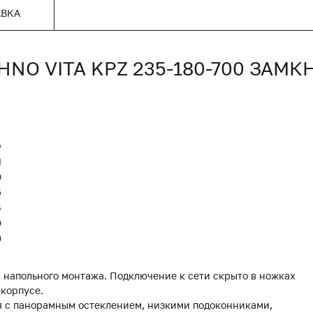
АВКА
O VITA KPZ 235-180-700 ЗАМ
O
Я
0
6
5
0
0
 напольного монтажа. Подключение к сети скрыто в ножках
 корпусе.
я с панорамным остеклением, низкими подоконниками,