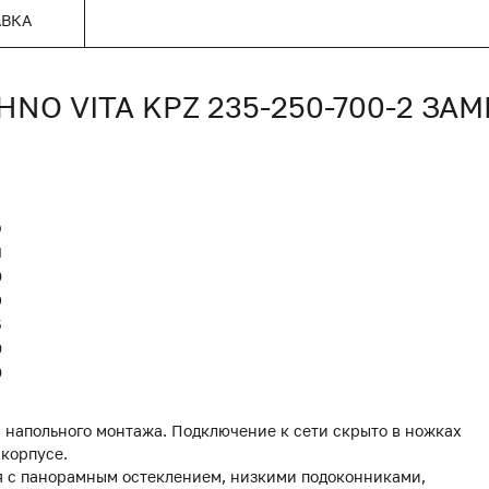
АВКА
O VITA KPZ 235-250-700-2 ЗА
O
Я
0
9
5
0
0
 напольного монтажа. Подключение к сети скрыто в ножках
 корпусе.
я с панорамным остеклением, низкими подоконниками,