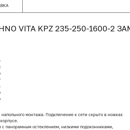
АВКА
O VITA KPZ 235-250-1600-2 З
O
Я
0
7
5
0
0
 напольного монтажа. Подключение к сети скрыто в ножках
 корпусе.
я с панорамным остеклением, низкими подоконниками,