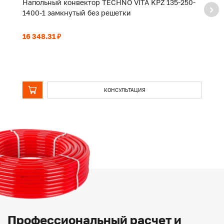
Напольный конвектор TECHNO VITA KPZ 135-250-
Н
1400-1 замкнутый без решетки
2
16 348.31 ₽
23
КОНСУЛЬТАЦИЯ
Профессиональный расчет и