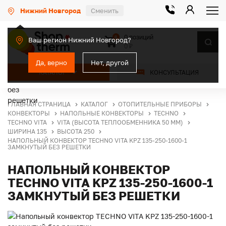
Нижний Новгород
Сменить
0 позиций
0
Ваш регион Нижний Новгород?
0 ₽
Да, верно
Нет, другой
КАТАЛОГ
КОНСУЛЬТАЦИЯ
ГЛАВНАЯ СТРАНИЦА
КАТАЛОГ
ОТОПИТЕЛЬНЫЕ ПРИБОРЫ
КОНВЕКТОРЫ
НАПОЛЬНЫЕ КОНВЕКТОРЫ
TECHNO
TECHNO VITA
VITA (ВЫСОТА ТЕПЛООБМЕННИКА 50 ММ)
ШИРИНА 135
ВЫСОТА 250
НАПОЛЬНЫЙ КОНВЕКТОР TECHNO VITA KPZ 135-250-1600-1
ЗАМКНУТЫЙ БЕЗ РЕШЕТКИ
НАПОЛЬНЫЙ КОНВЕКТОР
TECHNO VITA KPZ 135-250-1600-1
ЗАМКНУТЫЙ БЕЗ РЕШЕТКИ