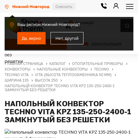
Нижний Новгород
Сменить
0 позиций
0
Ваш регион Нижний Новгород?
0 ₽
Да, верно
Нет, другой
КАТАЛОГ
КОНСУЛЬТАЦИЯ
ГЛАВНАЯ СТРАНИЦА
КАТАЛОГ
ОТОПИТЕЛЬНЫЕ ПРИБОРЫ
КОНВЕКТОРЫ
НАПОЛЬНЫЕ КОНВЕКТОРЫ
TECHNO
TECHNO VITA
VITA (ВЫСОТА ТЕПЛООБМЕННИКА 50 ММ)
ШИРИНА 135
ВЫСОТА 250
НАПОЛЬНЫЙ КОНВЕКТОР TECHNO VITA KPZ 135-250-2400-1
ЗАМКНУТЫЙ БЕЗ РЕШЕТКИ
НАПОЛЬНЫЙ КОНВЕКТОР
TECHNO VITA KPZ 135-250-2400-1
ЗАМКНУТЫЙ БЕЗ РЕШЕТКИ