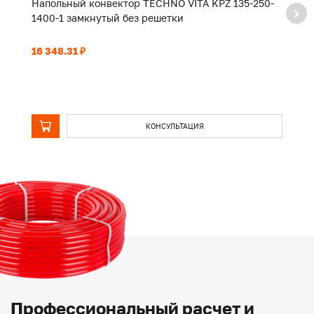
Напольный конвектор TECHNO VITA KPZ 135-250-
Н
1400-1 замкнутый без решетки
2
16 348.31 ₽
22
КОНСУЛЬТАЦИЯ
Профессиональный расчет и