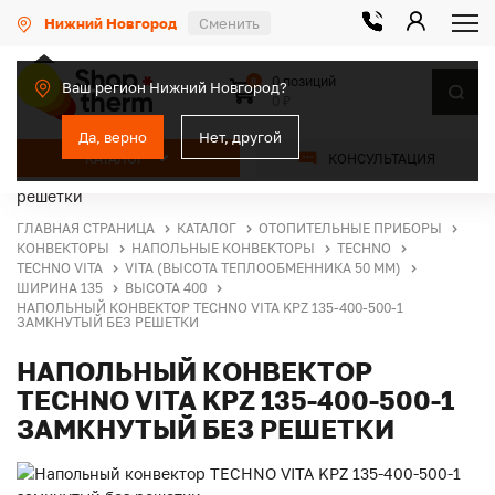
Нижний Новгород
Сменить
0 позиций
0
Ваш регион Нижний Новгород?
0 ₽
Да, верно
Нет, другой
КАТАЛОГ
КОНСУЛЬТАЦИЯ
ГЛАВНАЯ СТРАНИЦА
КАТАЛОГ
ОТОПИТЕЛЬНЫЕ ПРИБОРЫ
КОНВЕКТОРЫ
НАПОЛЬНЫЕ КОНВЕКТОРЫ
TECHNO
TECHNO VITA
VITA (ВЫСОТА ТЕПЛООБМЕННИКА 50 ММ)
ШИРИНА 135
ВЫСОТА 400
НАПОЛЬНЫЙ КОНВЕКТОР TECHNO VITA KPZ 135-400-500-1
ЗАМКНУТЫЙ БЕЗ РЕШЕТКИ
НАПОЛЬНЫЙ КОНВЕКТОР
TECHNO VITA KPZ 135-400-500-1
ЗАМКНУТЫЙ БЕЗ РЕШЕТКИ