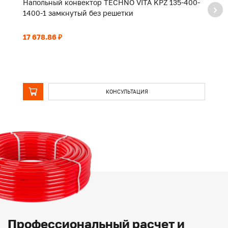
Напольный конвектор TECHNO VITA KPZ 135-400-
Н
1400-1 замкнутый без решетки
2
17 678.86 ₽
25
КОНСУЛЬТАЦИЯ
Профессиональный расчет и