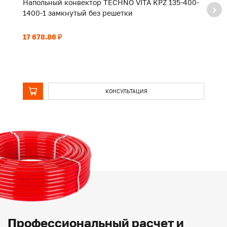
Напольный конвектор TECHNO VITA KPZ 135-400-
Н
1400-1 замкнутый без решетки
2
17 678.86 ₽
25
КОНСУЛЬТАЦИЯ
Профессиональный расчет и