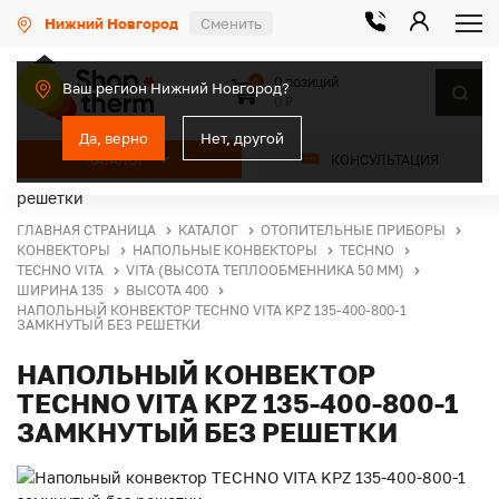
Нижний Новгород
Сменить
0 позиций
0
Ваш регион Нижний Новгород?
0 ₽
Да, верно
Нет, другой
КАТАЛОГ
КОНСУЛЬТАЦИЯ
ГЛАВНАЯ СТРАНИЦА
КАТАЛОГ
ОТОПИТЕЛЬНЫЕ ПРИБОРЫ
КОНВЕКТОРЫ
НАПОЛЬНЫЕ КОНВЕКТОРЫ
TECHNO
TECHNO VITA
VITA (ВЫСОТА ТЕПЛООБМЕННИКА 50 ММ)
ШИРИНА 135
ВЫСОТА 400
НАПОЛЬНЫЙ КОНВЕКТОР TECHNO VITA KPZ 135-400-800-1
ЗАМКНУТЫЙ БЕЗ РЕШЕТКИ
НАПОЛЬНЫЙ КОНВЕКТОР
TECHNO VITA KPZ 135-400-800-1
ЗАМКНУТЫЙ БЕЗ РЕШЕТКИ