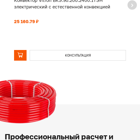
Конвектор Vitron ВКЭ.90.200.2400.1ТЭН
К
электрический с естественной конвекцией
э
25 160.79 ₽
20
КОНСУЛЬТАЦИЯ
Профессиональный расчет и