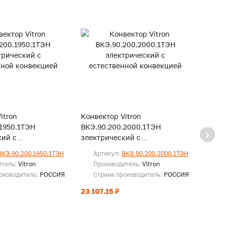
itron
Конвектор Vitron
Конве
.1950.1ТЭН
ВКЭ.90.200.2000.1ТЭН
ВКЭ.9
кий с
электрический с
элект
ой конвекцией
естественной конвекцией
есте
ВКЭ.90.200.1950.1ТЭН
Артикул:
ВКЭ.90.200.2000.1ТЭН
Ар
итель:
Vitron
Производитель:
Vitron
Пр
оизводитель:
РОССИЯ
Страна производитель:
РОССИЯ
Ст
23 107.15 ₽
23 36