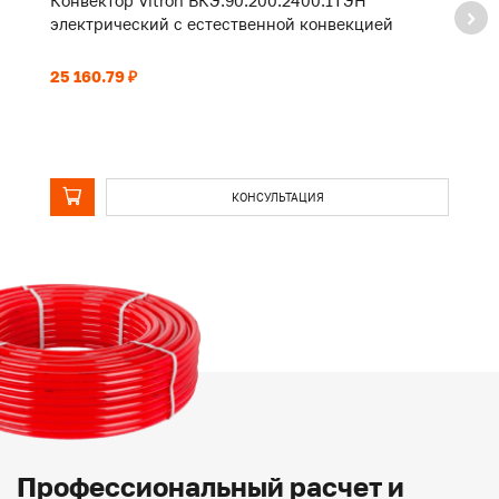
Конвектор Vitron ВКЭ.90.200.2400.1ТЭН
К
электрический с естественной конвекцией
э
25 160.79 ₽
20
КОНСУЛЬТАЦИЯ
Профессиональный расчет и