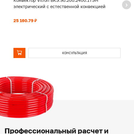
Конвектор Vitron ВКЭ.90.200.2400.1ТЭН
К
электрический с естественной конвекцией
э
25 160.79 ₽
20
КОНСУЛЬТАЦИЯ
Профессиональный расчет и