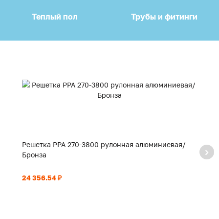
Теплый пол
Трубы и фитинги
Решетка PPA 270-3800 рулонная алюминиевая/
Р
Бронза
Б
24 356.54 ₽
17