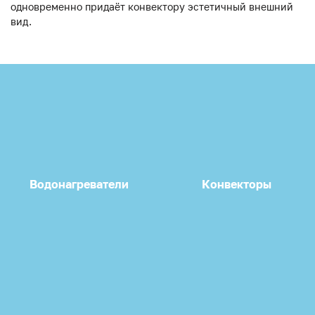
одновременно придаёт конвектору эстетичный внешний
вид.
Водонагреватели
Конвекторы