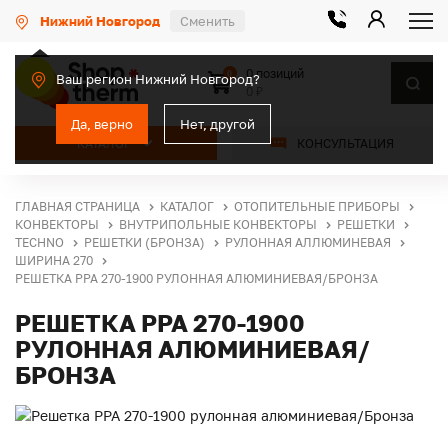
Нижний Новгород
Сменить
0 позиций
0
Ваш регион Нижний Новгород?
0 ₽
Да, верно
Нет, другой
КАТАЛОГ
КОНСУЛЬТАЦИЯ
ГЛАВНАЯ СТРАНИЦА
КАТАЛОГ
ОТОПИТЕЛЬНЫЕ ПРИБОРЫ
КОНВЕКТОРЫ
ВНУТРИПОЛЬНЫЕ КОНВЕКТОРЫ
РЕШЕТКИ
TECHNO
РЕШЕТКИ (БРОНЗА)
РУЛОННАЯ АЛЛЮМИНЕВАЯ
ШИРИНА 270
РЕШЕТКА PPA 270-1900 РУЛОННАЯ АЛЮМИНИЕВАЯ/БРОНЗА
РЕШЕТКА PPA 270-1900
РУЛОННАЯ АЛЮМИНИЕВАЯ/
БРОНЗА