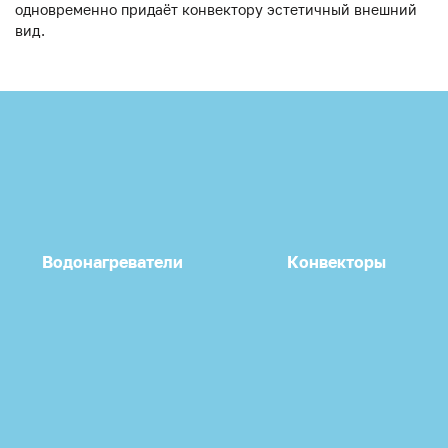
одновременно придаёт конвектору эстетичный внешний
вид.
Водонагреватели
Конвекторы