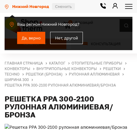
Нижний Новгород
Сменить
0 позиций
0
Ваш регион Нижний Новгород?
0 ₽
Да, верно
Нет, другой
КАТАЛОГ
КОНСУЛЬТАЦИЯ
ГЛАВНАЯ СТРАНИЦА
КАТАЛОГ
ОТОПИТЕЛЬНЫЕ ПРИБОРЫ
КОНВЕКТОРЫ
ВНУТРИПОЛЬНЫЕ КОНВЕКТОРЫ
РЕШЕТКИ
TECHNO
РЕШЕТКИ (БРОНЗА)
РУЛОННАЯ АЛЛЮМИНЕВАЯ
ШИРИНА 300
РЕШЕТКА PPA 300-2100 РУЛОННАЯ АЛЮМИНИЕВАЯ/БРОНЗА
РЕШЕТКА PPA 300-2100
РУЛОННАЯ АЛЮМИНИЕВАЯ/
БРОНЗА