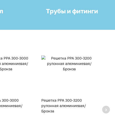
л
Трубы и фитинги
A 300-3000
Решетка PPA 300-3200
Решет
люминиевая/
рулонная алюминиевая/
руло
Бронза
Брон