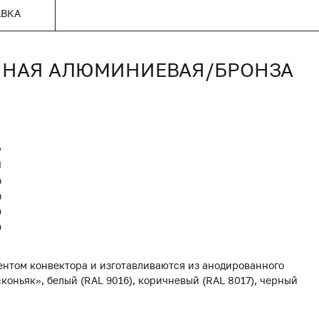
АВКА
ОННАЯ АЛЮМИНИЕВАЯ/БРОНЗА
O
Я
а
я
0
0
нтом конвектора и изготавливаются из анодированного
коньяк», белый (RAL 9016), коричневый (RAL 8017), черный