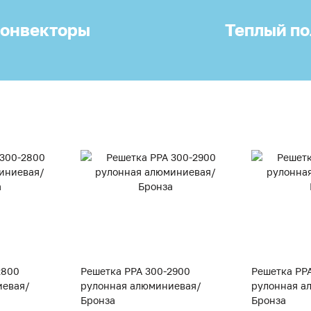
онвекторы
Теплый по
2800
Решетка PPA 300-2900
Решетка PP
иевая/
рулонная алюминиевая/
рулонная а
Бронза
Бронза