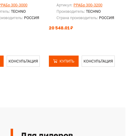
PPAБр 300-3000
Артикул:
PPAБр 300-3200
Ар
итель:
TECHNO
Производитель:
TECHNO
Пр
оизводитель:
РОССИЯ
Страна производитель:
РОССИЯ
Ст
20 548.01 ₽
21 19
КОНСУЛЬТАЦИЯ
КУПИТЬ
КОНСУЛЬТАЦИЯ
Для дилеров