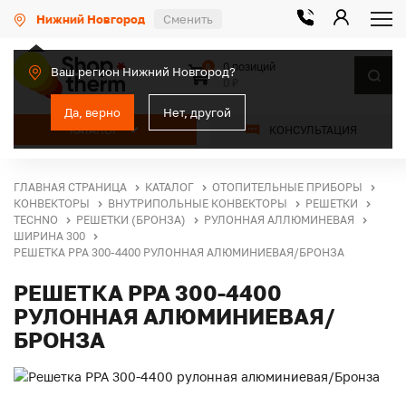
Нижний Новгород
Сменить
0 позиций
0
Ваш регион Нижний Новгород?
0 ₽
Да, верно
Нет, другой
КАТАЛОГ
КОНСУЛЬТАЦИЯ
ГЛАВНАЯ СТРАНИЦА
КАТАЛОГ
ОТОПИТЕЛЬНЫЕ ПРИБОРЫ
КОНВЕКТОРЫ
ВНУТРИПОЛЬНЫЕ КОНВЕКТОРЫ
РЕШЕТКИ
TECHNO
РЕШЕТКИ (БРОНЗА)
РУЛОННАЯ АЛЛЮМИНЕВАЯ
ШИРИНА 300
РЕШЕТКА PPA 300-4400 РУЛОННАЯ АЛЮМИНИЕВАЯ/БРОНЗА
РЕШЕТКА PPA 300-4400
РУЛОННАЯ АЛЮМИНИЕВАЯ/
БРОНЗА