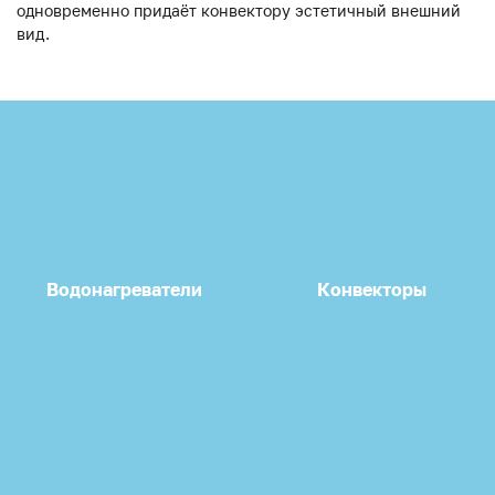
одновременно придаёт конвектору эстетичный внешний
вид.
Водонагреватели
Конвекторы