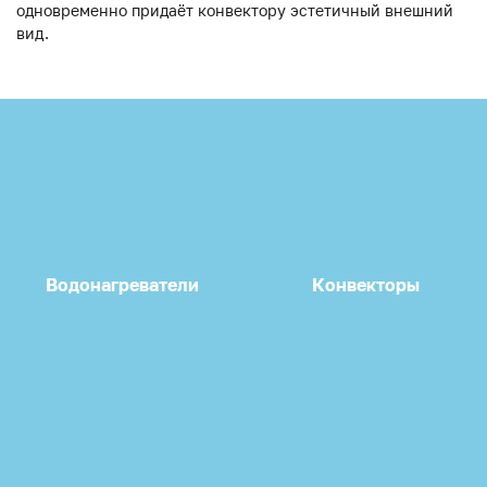
одновременно придаёт конвектору эстетичный внешний
вид.
Водонагреватели
Конвекторы