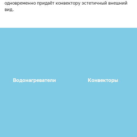
одновременно придаёт конвектору эстетичный внешний
вид.
Водонагреватели
Конвекторы