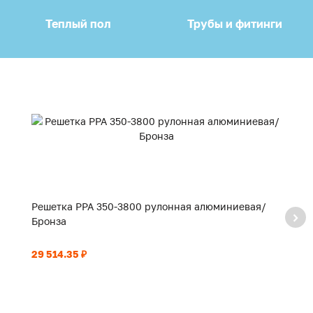
Теплый пол
Трубы и фитинги
Решетка PPA 350-3800 рулонная алюминиевая/
Р
Бронза
Б
29 514.35 ₽
21