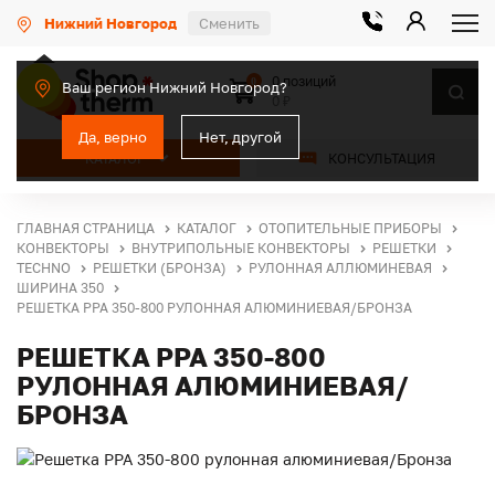
Нижний Новгород
Сменить
0 позиций
0
Ваш регион Нижний Новгород?
0 ₽
Да, верно
Нет, другой
КАТАЛОГ
КОНСУЛЬТАЦИЯ
ГЛАВНАЯ СТРАНИЦА
КАТАЛОГ
ОТОПИТЕЛЬНЫЕ ПРИБОРЫ
КОНВЕКТОРЫ
ВНУТРИПОЛЬНЫЕ КОНВЕКТОРЫ
РЕШЕТКИ
TECHNO
РЕШЕТКИ (БРОНЗА)
РУЛОННАЯ АЛЛЮМИНЕВАЯ
ШИРИНА 350
РЕШЕТКА PPA 350-800 РУЛОННАЯ АЛЮМИНИЕВАЯ/БРОНЗА
РЕШЕТКА PPA 350-800
РУЛОННАЯ АЛЮМИНИЕВАЯ/
БРОНЗА