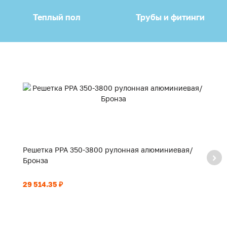
Теплый пол
Трубы и фитинги
Решетка PPA 350-3800 рулонная алюминиевая/
Р
Бронза
Б
29 514.35 ₽
21