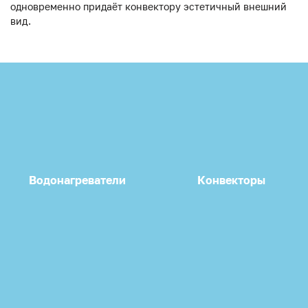
одновременно придаёт конвектору эстетичный внешний
вид.
Водонагреватели
Конвекторы