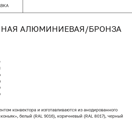
АВКА
ОННАЯ АЛЮМИНИЕВАЯ/БРОНЗА
O
Я
а
я
0
0
нтом конвектора и изготавливаются из анодированного
коньяк», белый (RAL 9016), коричневый (RAL 8017), черный