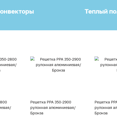
онвекторы
Теплый по
2800
Решетка PPA 350-2900
Решетка PP
иевая/
рулонная алюминиевая/
рулонная а
Бронза
Бронза