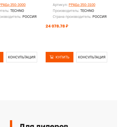
PPAБр 350-3000
Артикул:
PPAБр 350-3100
Ар
итель:
TECHNO
Производитель:
TECHNO
Пр
оизводитель:
РОССИЯ
Страна производитель:
РОССИЯ
Ст
24 078.78 ₽
24 85
КОНСУЛЬТАЦИЯ
КУПИТЬ
КОНСУЛЬТАЦИЯ
Для дилеров