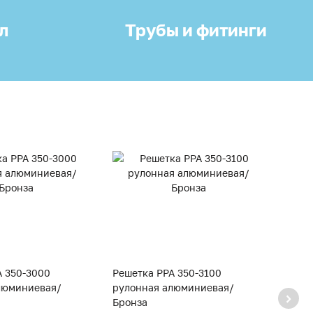
л
Трубы и фитинги
A 350-3000
Решетка PPA 350-3100
Решет
люминиевая/
рулонная алюминиевая/
руло
Бронза
Брон