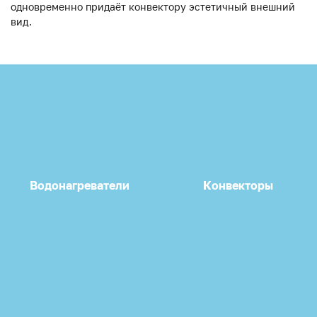
одновременно придаёт конвектору эстетичный внешний
вид.
Водонагреватели
Конвекторы