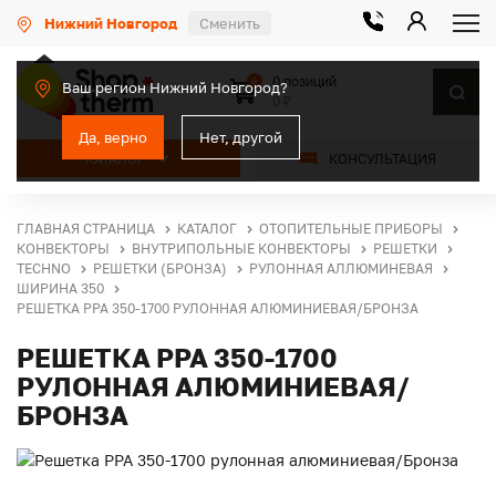
Нижний Новгород
Сменить
0 позиций
0
Ваш регион Нижний Новгород?
0 ₽
Да, верно
Нет, другой
КАТАЛОГ
КОНСУЛЬТАЦИЯ
ГЛАВНАЯ СТРАНИЦА
КАТАЛОГ
ОТОПИТЕЛЬНЫЕ ПРИБОРЫ
КОНВЕКТОРЫ
ВНУТРИПОЛЬНЫЕ КОНВЕКТОРЫ
РЕШЕТКИ
TECHNO
РЕШЕТКИ (БРОНЗА)
РУЛОННАЯ АЛЛЮМИНЕВАЯ
ШИРИНА 350
РЕШЕТКА PPA 350-1700 РУЛОННАЯ АЛЮМИНИЕВАЯ/БРОНЗА
РЕШЕТКА PPA 350-1700
РУЛОННАЯ АЛЮМИНИЕВАЯ/
БРОНЗА