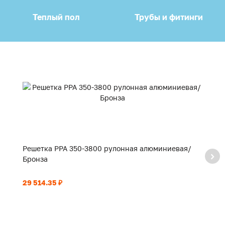
Теплый пол
Трубы и фитинги
Решетка PPA 350-3800 рулонная алюминиевая/
Р
Бронза
Б
29 514.35 ₽
21