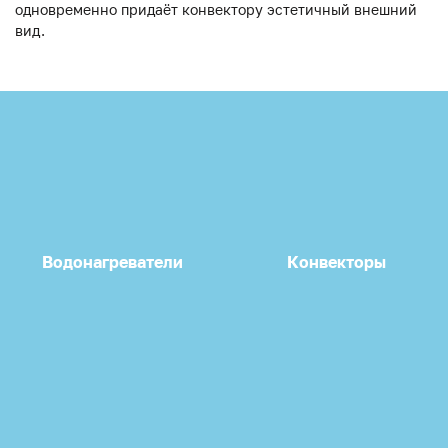
одновременно придаёт конвектору эстетичный внешний
вид.
Водонагреватели
Конвекторы