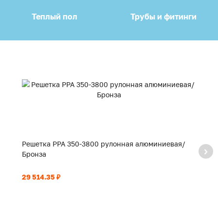
Теплый пол
Трубы и фитинги
Решетка PPA 350-3800 рулонная алюминиевая/
Р
Бронза
Б
29 514.35 ₽
21