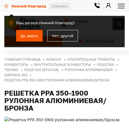
Нижний Новгород
Сменить
0 позиций
0
Ваш регион Нижний Новгород?
0 ₽
Да, верно
Нет, другой
КАТАЛОГ
КОНСУЛЬТАЦИЯ
ГЛАВНАЯ СТРАНИЦА
КАТАЛОГ
ОТОПИТЕЛЬНЫЕ ПРИБОРЫ
КОНВЕКТОРЫ
ВНУТРИПОЛЬНЫЕ КОНВЕКТОРЫ
РЕШЕТКИ
TECHNO
РЕШЕТКИ (БРОНЗА)
РУЛОННАЯ АЛЛЮМИНЕВАЯ
ШИРИНА 350
РЕШЕТКА PPA 350-1900 РУЛОННАЯ АЛЮМИНИЕВАЯ/БРОНЗА
РЕШЕТКА PPA 350-1900
РУЛОННАЯ АЛЮМИНИЕВАЯ/
БРОНЗА