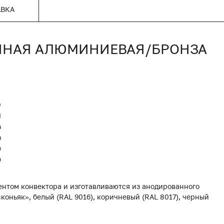
АВКА
ОННАЯ АЛЮМИНИЕВАЯ/БРОНЗА
O
Я
а
я
0
0
нтом конвектора и изготавливаются из анодированного
коньяк», белый (RAL 9016), коричневый (RAL 8017), черный