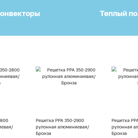
онвекторы
Теплый по
2800
Решетка PPA 350-2900
Решетка PP
иевая/
рулонная алюминиевая/
рулонная а
Бронза
Бронза