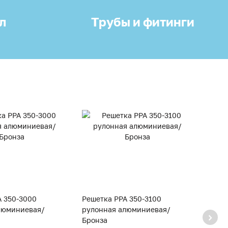
л
Трубы и фитинги
A 350-3000
Решетка PPA 350-3100
Решет
люминиевая/
рулонная алюминиевая/
руло
Бронза
Брон