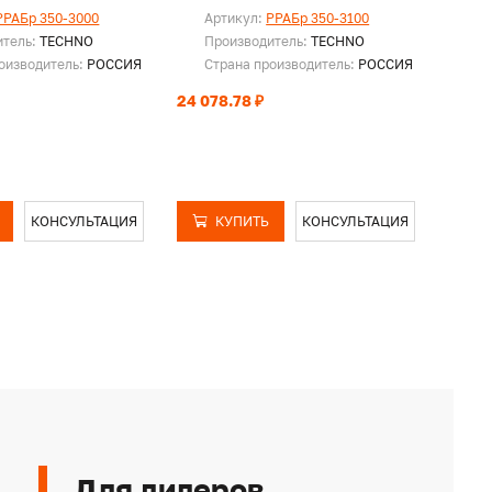
PPAБр 350-3000
Артикул:
PPAБр 350-3100
Ар
итель:
TECHNO
Производитель:
TECHNO
Пр
оизводитель:
РОССИЯ
Страна производитель:
РОССИЯ
Ст
24 078.78 ₽
24 85
КОНСУЛЬТАЦИЯ
КУПИТЬ
КОНСУЛЬТАЦИЯ
Для дилеров