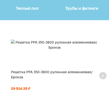
Теплый пол
Трубы и фитинги
Решетка PPA 350-3800 рулонная алюминиевая/
Р
Бронза
Б
29 514.35 ₽
22