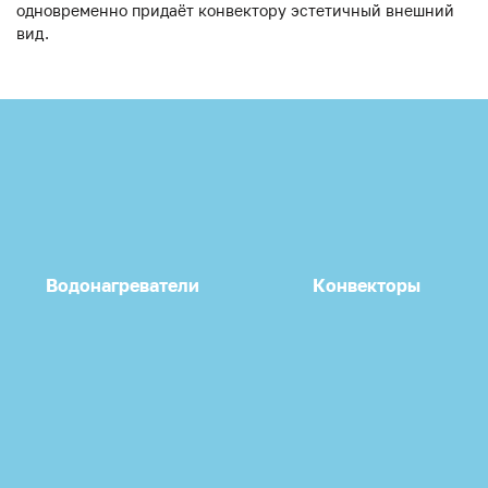
одновременно придаёт конвектору эстетичный внешний
вид.
Водонагреватели
Конвекторы