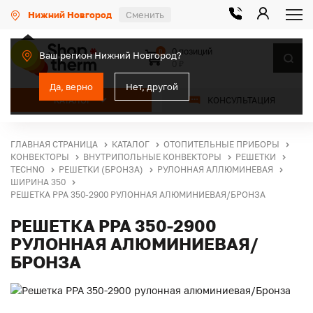
Нижний Новгород
Сменить
0 позиций
0
Ваш регион Нижний Новгород?
0 ₽
Да, верно
Нет, другой
КАТАЛОГ
КОНСУЛЬТАЦИЯ
ГЛАВНАЯ СТРАНИЦА
КАТАЛОГ
ОТОПИТЕЛЬНЫЕ ПРИБОРЫ
КОНВЕКТОРЫ
ВНУТРИПОЛЬНЫЕ КОНВЕКТОРЫ
РЕШЕТКИ
TECHNO
РЕШЕТКИ (БРОНЗА)
РУЛОННАЯ АЛЛЮМИНЕВАЯ
ШИРИНА 350
РЕШЕТКА PPA 350-2900 РУЛОННАЯ АЛЮМИНИЕВАЯ/БРОНЗА
РЕШЕТКА PPA 350-2900
РУЛОННАЯ АЛЮМИНИЕВАЯ/
БРОНЗА