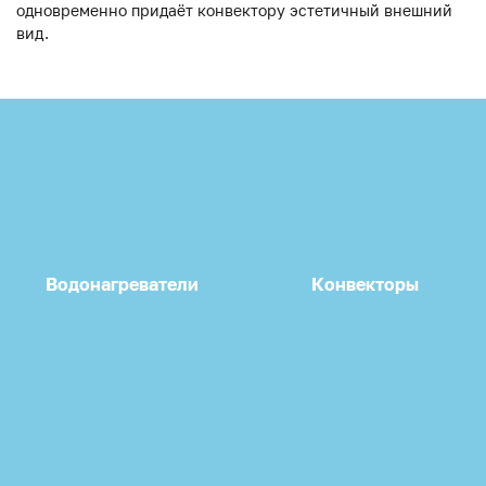
одновременно придаёт конвектору эстетичный внешний
вид.
Водонагреватели
Конвекторы