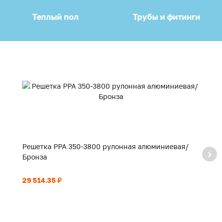
Теплый пол
Трубы и фитинги
Решетка PPA 350-3800 рулонная алюминиевая/
Р
Бронза
Б
29 514.35 ₽
21