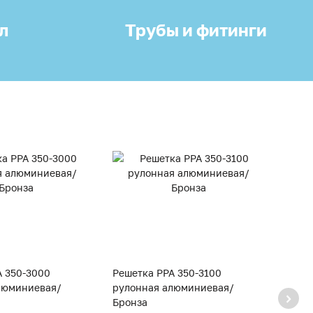
л
Трубы и фитинги
A 350-3000
Решетка PPA 350-3100
Решет
люминиевая/
рулонная алюминиевая/
руло
Бронза
Брон