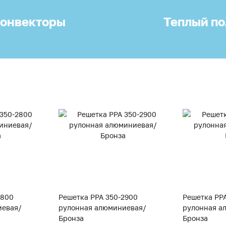
онвекторы
Теплый по
2800
Решетка PPA 350-2900
Решетка PP
иевая/
рулонная алюминиевая/
рулонная а
Бронза
Бронза