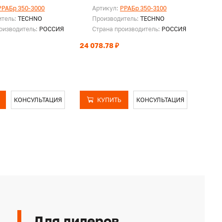
PPAБр 350-3000
Артикул:
PPAБр 350-3100
Ар
итель:
TECHNO
Производитель:
TECHNO
Пр
оизводитель:
РОССИЯ
Страна производитель:
РОССИЯ
Ст
24 078.78 ₽
24 85
КОНСУЛЬТАЦИЯ
КУПИТЬ
КОНСУЛЬТАЦИЯ
Для дилеров