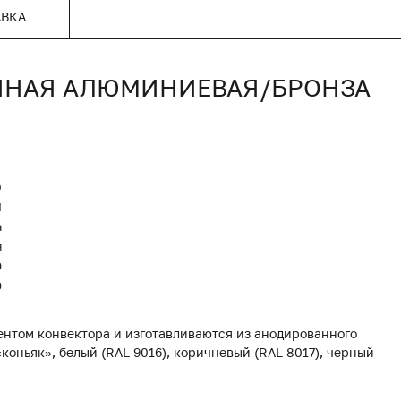
АВКА
ОННАЯ АЛЮМИНИЕВАЯ/БРОНЗА
O
Я
а
я
0
0
нтом конвектора и изготавливаются из анодированного
коньяк», белый (RAL 9016), коричневый (RAL 8017), черный