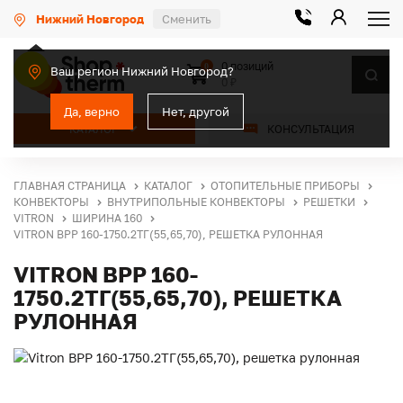
Нижний Новгород
Сменить
0 позиций
0
Ваш регион Нижний Новгород?
0 ₽
Да, верно
Нет, другой
КАТАЛОГ
КОНСУЛЬТАЦИЯ
ГЛАВНАЯ СТРАНИЦА
КАТАЛОГ
ОТОПИТЕЛЬНЫЕ ПРИБОРЫ
КОНВЕКТОРЫ
ВНУТРИПОЛЬНЫЕ КОНВЕКТОРЫ
РЕШЕТКИ
VITRON
ШИРИНА 160
VITRON ВРР 160-1750.2ТГ(55,65,70), РЕШЕТКА РУЛОННАЯ
VITRON ВРР 160-
1750.2ТГ(55,65,70), РЕШЕТКА
РУЛОННАЯ