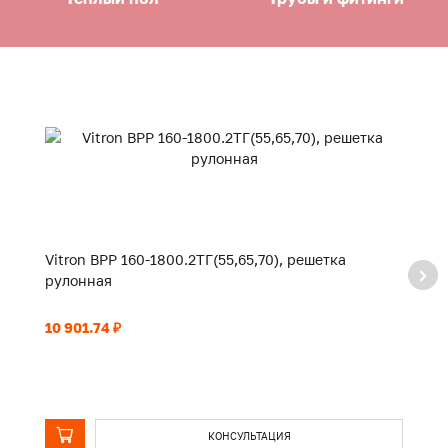
Vitron ВРР 160-1800.2ТГ(55,65,70), решетка
Vi
рулонная
р
10 901.74 ₽
11
КОНСУЛЬТАЦИЯ