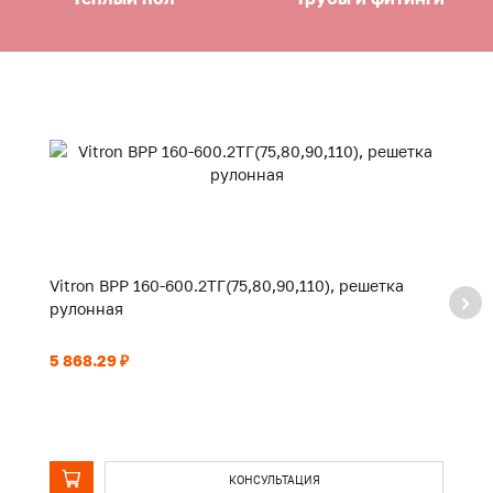
Vitron ВРР 160-600.2ТГ(75,80,90,110), решетка
Vi
рулонная
р
5 868.29 ₽
3 
КОНСУЛЬТАЦИЯ