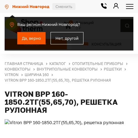
Нижний Новгород
Сменить
0 позиций
0
Ваш регион Нижний Новгород?
0 ₽
Да, верно
Нет, другой
КАТАЛОГ
КОНСУЛЬТАЦИЯ
ГЛАВНАЯ СТРАНИЦА
КАТАЛОГ
ОТОПИТЕЛЬНЫЕ ПРИБОРЫ
КОНВЕКТОРЫ
ВНУТРИПОЛЬНЫЕ КОНВЕКТОРЫ
РЕШЕТКИ
VITRON
ШИРИНА 160
VITRON ВРР 160-1850.2ТГ(55,65,70), РЕШЕТКА РУЛОННАЯ
VITRON ВРР 160-
1850.2ТГ(55,65,70), РЕШЕТКА
РУЛОННАЯ