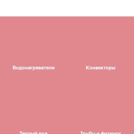
Водонагреватели
Конвекторы
Теплый пол
Трубы и фитинги