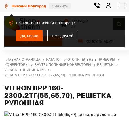
Нижний Новгород
Сменить
0 позиций
0
Ваш регион Нижний Новгород?
0 ₽
Да, верно
Нет, другой
КАТАЛОГ
КОНСУЛЬТАЦИЯ
ГЛАВНАЯ СТРАНИЦА
КАТАЛОГ
ОТОПИТЕЛЬНЫЕ ПРИБОРЫ
КОНВЕКТОРЫ
ВНУТРИПОЛЬНЫЕ КОНВЕКТОРЫ
РЕШЕТКИ
VITRON
ШИРИНА 160
VITRON ВРР 160-2300.2ТГ(55,65,70), РЕШЕТКА РУЛОННАЯ
VITRON ВРР 160-
2300.2ТГ(55,65,70), РЕШЕТКА
РУЛОННАЯ