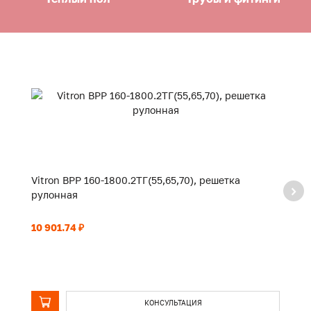
Vitron ВРР 160-1800.2ТГ(55,65,70), решетка
Vi
рулонная
р
10 901.74 ₽
11
КОНСУЛЬТАЦИЯ