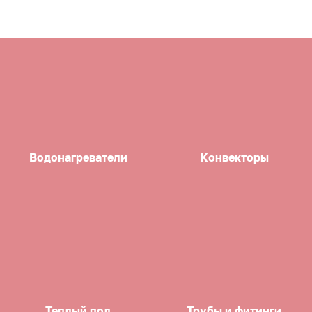
Водонагреватели
Конвекторы
Теплый пол
Трубы и фитинги