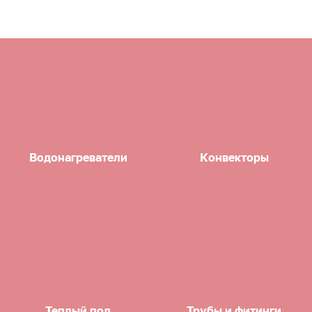
Водонагреватели
Конвекторы
Теплый пол
Трубы и фитинги