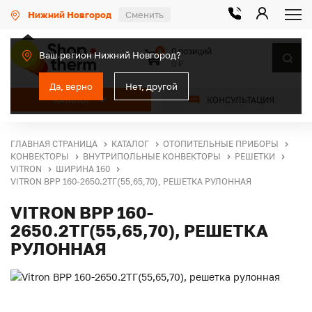
Нижний Новгород
Сменить
0 позиций
0
Ваш регион Нижний Новгород?
0 ₽
Да, верно
Нет, другой
КАТАЛОГ
КОНСУЛЬТАЦИЯ
ГЛАВНАЯ СТРАНИЦА
КАТАЛОГ
ОТОПИТЕЛЬНЫЕ ПРИБОРЫ
КОНВЕКТОРЫ
ВНУТРИПОЛЬНЫЕ КОНВЕКТОРЫ
РЕШЕТКИ
VITRON
ШИРИНА 160
VITRON ВРР 160-2650.2ТГ(55,65,70), РЕШЕТКА РУЛОННАЯ
VITRON ВРР 160-
2650.2ТГ(55,65,70), РЕШЕТКА
РУЛОННАЯ