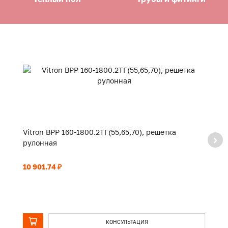
Vitron ВРР 160-1800.2ТГ(55,65,70), решетка
Vi
рулонная
р
10 901.74 ₽
11
КОНСУЛЬТАЦИЯ