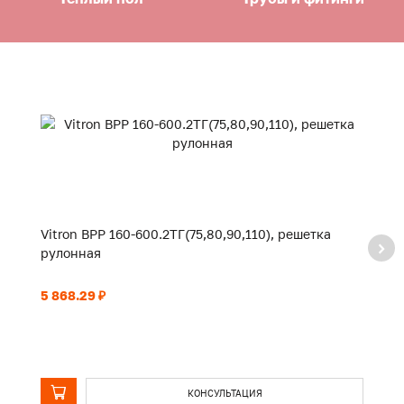
Vitron ВРР 160-600.2ТГ(75,80,90,110), решетка
Vi
рулонная
р
5 868.29 ₽
3 
КОНСУЛЬТАЦИЯ