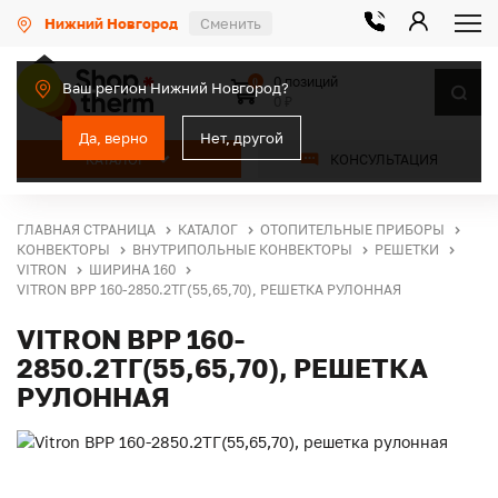
Нижний Новгород
Сменить
0 позиций
0
Ваш регион Нижний Новгород?
0 ₽
Да, верно
Нет, другой
КАТАЛОГ
КОНСУЛЬТАЦИЯ
ГЛАВНАЯ СТРАНИЦА
КАТАЛОГ
ОТОПИТЕЛЬНЫЕ ПРИБОРЫ
КОНВЕКТОРЫ
ВНУТРИПОЛЬНЫЕ КОНВЕКТОРЫ
РЕШЕТКИ
VITRON
ШИРИНА 160
VITRON ВРР 160-2850.2ТГ(55,65,70), РЕШЕТКА РУЛОННАЯ
VITRON ВРР 160-
2850.2ТГ(55,65,70), РЕШЕТКА
РУЛОННАЯ