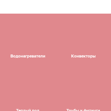
Водонагреватели
Конвекторы
Теплый пол
Трубы и фитинги