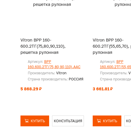
Vitron ВРР 160-
Vitron ВРР 160-
600.2ТГ(75,80,90,110),
600.2ТГ(55,65,70),
решетка рулонная
рулонная
Артикул:
ВРР
Артикул:
ВРР
160.600.2ТГ(75,80,90,110).ААС
160.600.2ТГ(55,6
Производитель:
Vitron
Производитель:
V
Страна производитель:
РОССИЯ
Страна производ
5 868.29 ₽
3 661.81 ₽
КУПИТЬ
КОНСУЛЬТАЦИЯ
КУПИТЬ
КО