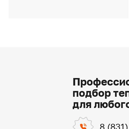
Профессио
подбор те
для любог
8 (831