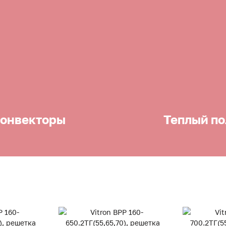
онвекторы
Теплый по