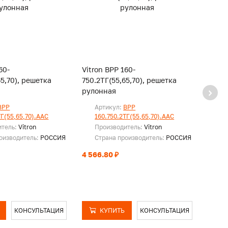
60-
Vitron ВРР 160-
Vitro
65,70), решетка
750.2ТГ(55,65,70), решетка
800.2
рулонная
руло
ВРР
Артикул:
ВРР
Ар
ТГ(55,65,70).ААС
160.750.2ТГ(55,65,70).ААС
16
итель:
Vitron
Производитель:
Vitron
Пр
оизводитель:
РОССИЯ
Страна производитель:
РОССИЯ
Ст
4 566.80 ₽
4 868
КОНСУЛЬТАЦИЯ
КУПИТЬ
КОНСУЛЬТАЦИЯ