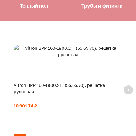
Теплый пол
Трубы и фитинги
Vitron ВРР 160-1800.2ТГ(55,65,70), решетка
Vi
рулонная
р
10 901.74 ₽
11