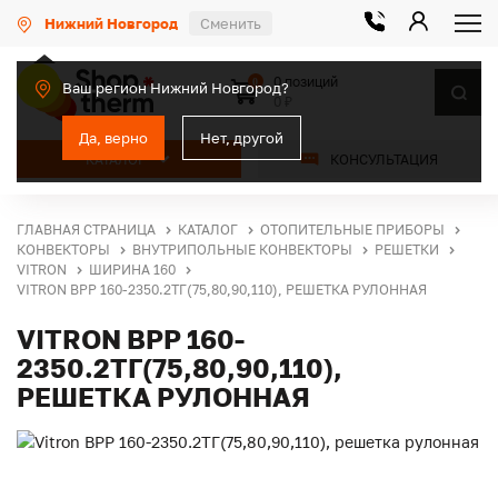
Нижний Новгород
Сменить
0 позиций
0
Ваш регион Нижний Новгород?
0 ₽
Да, верно
Нет, другой
КАТАЛОГ
КОНСУЛЬТАЦИЯ
ГЛАВНАЯ СТРАНИЦА
КАТАЛОГ
ОТОПИТЕЛЬНЫЕ ПРИБОРЫ
КОНВЕКТОРЫ
ВНУТРИПОЛЬНЫЕ КОНВЕКТОРЫ
РЕШЕТКИ
VITRON
ШИРИНА 160
VITRON ВРР 160-2350.2ТГ(75,80,90,110), РЕШЕТКА РУЛОННАЯ
VITRON ВРР 160-
2350.2ТГ(75,80,90,110),
РЕШЕТКА РУЛОННАЯ