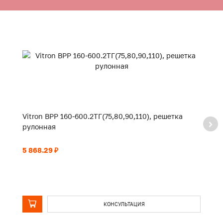
Vitron ВРР 160-600.2ТГ(75,80,90,110), решетка
Vi
рулонная
р
5 868.29 ₽
3 
КОНСУЛЬТАЦИЯ