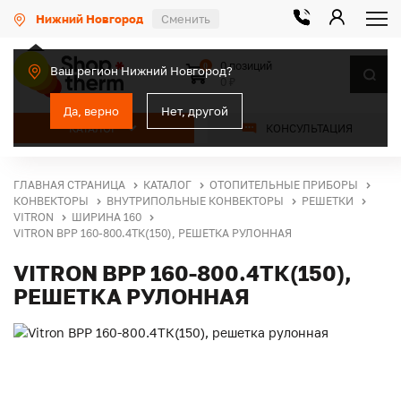
Нижний Новгород
Сменить
0 позиций
0
Ваш регион Нижний Новгород?
0 ₽
Да, верно
Нет, другой
КАТАЛОГ
КОНСУЛЬТАЦИЯ
ГЛАВНАЯ СТРАНИЦА
КАТАЛОГ
ОТОПИТЕЛЬНЫЕ ПРИБОРЫ
КОНВЕКТОРЫ
ВНУТРИПОЛЬНЫЕ КОНВЕКТОРЫ
РЕШЕТКИ
VITRON
ШИРИНА 160
VITRON ВРР 160-800.4ТК(150), РЕШЕТКА РУЛОННАЯ
VITRON ВРР 160-800.4ТК(150),
РЕШЕТКА РУЛОННАЯ