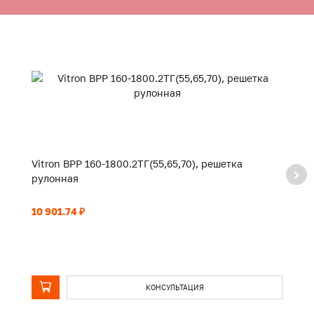
Vitron ВРР 160-1800.2ТГ(55,65,70), решетка
Vi
рулонная
р
10 901.74 ₽
11
КОНСУЛЬТАЦИЯ