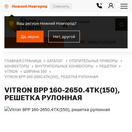
Нижний Новгород
Сменить
0 позиций
0
Ваш регион Нижний Новгород?
0 ₽
Да, верно
Нет, другой
КАТАЛОГ
КОНСУЛЬТАЦИЯ
ГЛАВНАЯ СТРАНИЦА
КАТАЛОГ
ОТОПИТЕЛЬНЫЕ ПРИБОРЫ
КОНВЕКТОРЫ
ВНУТРИПОЛЬНЫЕ КОНВЕКТОРЫ
РЕШЕТКИ
VITRON
ШИРИНА 160
VITRON ВРР 160-2650.4ТК(150), РЕШЕТКА РУЛОННАЯ
VITRON ВРР 160-2650.4ТК(150),
РЕШЕТКА РУЛОННАЯ