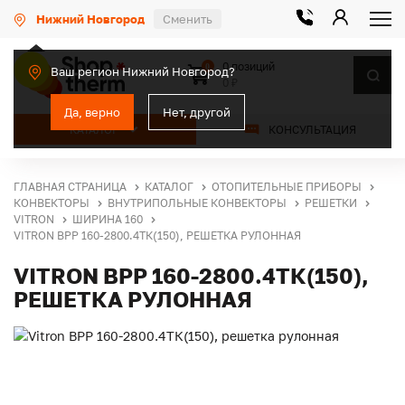
Нижний Новгород
Сменить
0 позиций
0
Ваш регион Нижний Новгород?
0 ₽
Да, верно
Нет, другой
КАТАЛОГ
КОНСУЛЬТАЦИЯ
ГЛАВНАЯ СТРАНИЦА
КАТАЛОГ
ОТОПИТЕЛЬНЫЕ ПРИБОРЫ
КОНВЕКТОРЫ
ВНУТРИПОЛЬНЫЕ КОНВЕКТОРЫ
РЕШЕТКИ
VITRON
ШИРИНА 160
VITRON ВРР 160-2800.4ТК(150), РЕШЕТКА РУЛОННАЯ
VITRON ВРР 160-2800.4ТК(150),
РЕШЕТКА РУЛОННАЯ