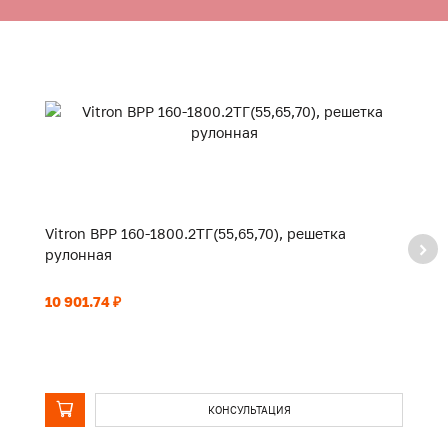
Vitron ВРР 160-1800.2ТГ(55,65,70), решетка
Vi
рулонная
р
10 901.74 ₽
11
КОНСУЛЬТАЦИЯ